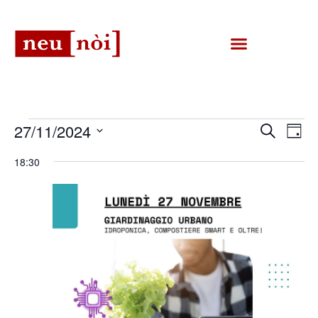
Eventi
Eve
27/11/2024
Cerca
Giorn
Vis
Ricerca
Seleziona
Nav
la
18:30
e
data.
viste
Naviga