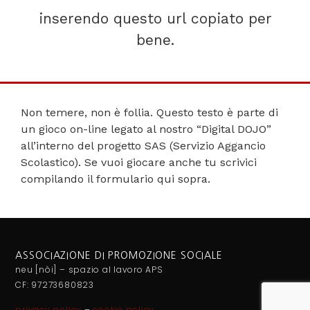
inserendo questo url copiato per
bene.
Non temere, non è follia. Questo testo è parte di
un gioco on-line legato al nostro “Digital DOJO”
all’interno del progetto SAS (Servizio Aggancio
Scolastico). Se vuoi giocare anche tu scrivici
compilando il formulario qui sopra.
ASSOCIAZIONE DI PROMOZIONE SOCIALE
neu [nòi] – spazio al lavoro APS
CF: 97273680823
privacy policy
–
cookie policy