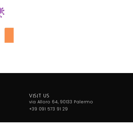
VISIT US
via Alloro 64, 90133 Palermo
+39 091 573 91 29