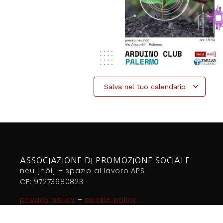
Salva nel tuo calendario
ASSOCIAZIONE DI PROMOZIONE SOCIALE
neu [nòi] – spazio al lavoro APS
CF: 97273680823
privacy policy
–
cookie policy