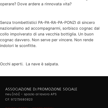
operare? Dove ardere a rinnovata vita?
Senza trombettistici PA-PA-RA-PA-PONZI di sincero
nazionalismo ad accompagnarmi, sorbisco cognac dal
collo impolverato di una vecchia bottiglia. Un buon
cognac davvero. Non serve per vincere. Non rende
indolori le sconfitte.
Occhi aperti. La nave è salpata.
ASSOCIAZIONE DI PROMOZIONE SOCIALE
neu [nòi] – spazio al lavoro APS
CF: 97273680823