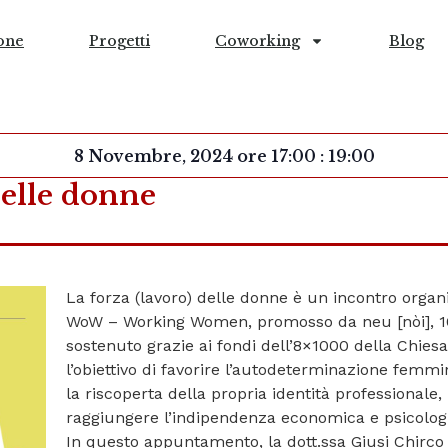
one
Progetti
Coworking
Blog
8 Novembre, 2024
ore
17:00
:
19:00
delle donne
La forza (lavoro) delle donne è un incontro organ
WoW – Working Women, promosso da neu [nòi], 
sostenuto grazie ai fondi dell’8×1000 della Chie
l’obiettivo di favorire l’autodeterminazione femm
la riscoperta della propria identità professionale
raggiungere l’indipendenza economica e psicolog
In questo appuntamento, la dott.ssa Giusi Chirco 