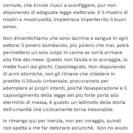
cornute, che Ercole riuscì a sconfiggere, pur non
disponendo di adeguata legge elettorale. E il mostro di
mostri e mostruosità, impietrisce imperterrito il buon
senso.
Non dimentichiamo che sono lacrime e sangue in ogni
settore: il povero bombarolo, più povero che mai, potrà
permettersi un solo colpo in canna se vorrà arrivare
alla fine del mese. Questo non l’aiuta e lo scoraggia, lo
mette fuori dai giochi. Cassintegrato. Non disponendo
di armi atomiche, non gli rimane che chiedere in
prestito Il Diluvio Universale, procurarselo per
adempiere ai propri intenti, poiché l’esasperazione e il
capovolgimento della legge del più forte porta allo
sterminio di massa, è questo un leitmotiv della storia
dell’umanità che ciclicamente torna inesorabile.
Io rimango qui per inerzia, non per coraggio, quindi
non spetta a me far detonare alcunché. Non ho avuto