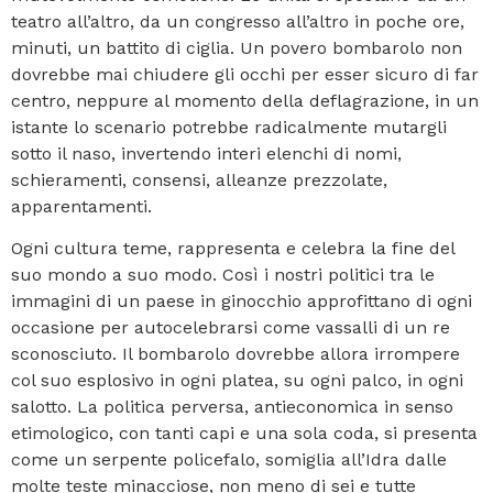
teatro all’altro, da un congresso all’altro in poche ore,
minuti, un battito di ciglia. Un povero bombarolo non
dovrebbe mai chiudere gli occhi per esser sicuro di far
centro, neppure al momento della deflagrazione, in un
istante lo scenario potrebbe radicalmente mutargli
sotto il naso, invertendo interi elenchi di nomi,
schieramenti, consensi, alleanze prezzolate,
apparentamenti.
Ogni cultura teme, rappresenta e celebra la fine del
suo mondo a suo modo. Così i nostri politici tra le
immagini di un paese in ginocchio approfittano di ogni
occasione per autocelebrarsi come vassalli di un re
sconosciuto. Il bombarolo dovrebbe allora irrompere
col suo esplosivo in ogni platea, su ogni palco, in ogni
salotto. La politica perversa, antieconomica in senso
etimologico, con tanti capi e una sola coda, si presenta
come un serpente policefalo, somiglia all’Idra dalle
molte teste minacciose, non meno di sei e tutte