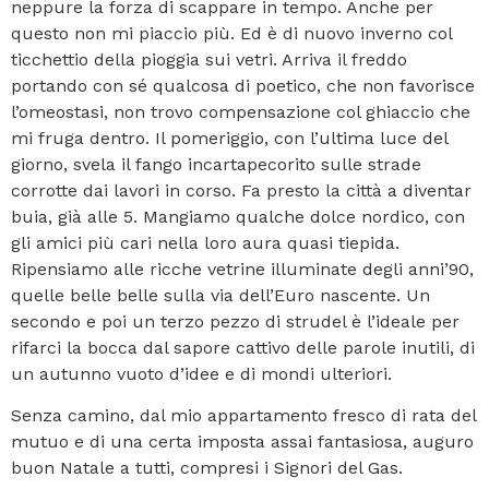
neppure la forza di scappare in tempo. Anche per
questo non mi piaccio più. Ed è di nuovo inverno col
ticchettio della pioggia sui vetri. Arriva il freddo
portando con sé qualcosa di poetico, che non favorisce
l’omeostasi, non trovo compensazione col ghiaccio che
mi fruga dentro. Il pomeriggio, con l’ultima luce del
giorno, svela il fango incartapecorito sulle strade
corrotte dai lavori in corso. Fa presto la città a diventar
buia, già alle 5. Mangiamo qualche dolce nordico, con
gli amici più cari nella loro aura quasi tiepida.
Ripensiamo alle ricche vetrine illuminate degli anni’90,
quelle belle belle sulla via dell’Euro nascente. Un
secondo e poi un terzo pezzo di strudel è l’ideale per
rifarci la bocca dal sapore cattivo delle parole inutili, di
un autunno vuoto d’idee e di mondi ulteriori.
Senza camino, dal mio appartamento fresco di rata del
mutuo e di una certa imposta assai fantasiosa, auguro
buon Natale a tutti, compresi i Signori del Gas.